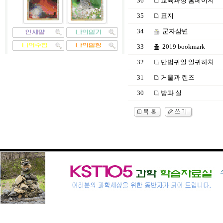
36
교육과정 홈페이지
35
표지
34
군자삼변
33
2019 bookmark
32
만법귀일 일귀하처
31
거울과 렌즈
30
방과 실