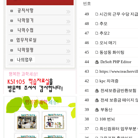
번호
49
시간외 근무 수당 지
48
추모
47
추모2
46
오늬 매기
45
동성둥 화이팅
44
DzSoft PHP Editor
43
https://www.teachervill
42
kpc 자격증
41
전세보증금반환보험
40
전세 보증금 떼이지 
39
부동산
38
108 번뇌
37
최신컴퓨터 업무부분 