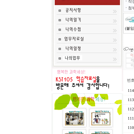
ㆍ
작
ㆍ
첨부
(붙임
번
114
113
112
111
110