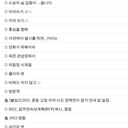
스승의 날 감동이 ....옵니다.
이어쓰기; 2
[1]
이어 쓰기
[1]
홍심을 향해
10관에서 발시를 하면...거리는
전화가 위복이라
옥천 관성정에서
의림정 사계절
몰이의 변
비에도 지지 않고
[1]
방문객
[붙임2] 2022. 중등 교장 자격 시도 정책연수 참가 안내 및 일정..
2022_업무연속성계획(BCP) 예시_중등
2022 명함
승단의 변