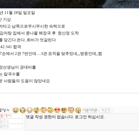
1년 11월 28일 일요일
반 기상
저타고 남쪽으로무시무시한 속력으로
 감자탕 집에서 콩나물 해장국 후 청산정 도착
를 당긴다.쏜다..희비가 엇갈린다
542 341 합격
7순에서 2관 7번인데.....3관 표적을 맞추었네,,,명중인데,,쩝
장선생님이 궁대비를
는 칼국수를
운 사람들의 도움이 많았네요