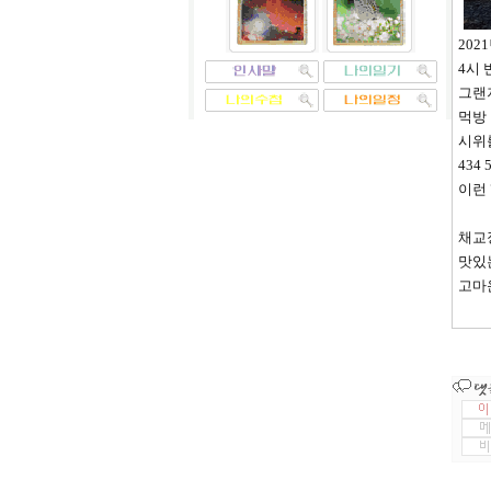
202
4시 
그랜
먹방
시위
434 
이런 
채교
맛있
고마