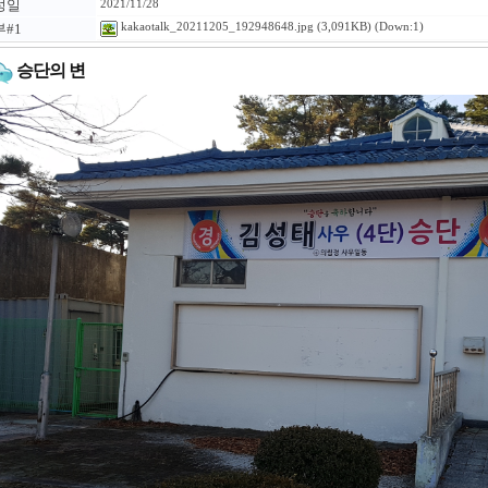
성일
2021/11/28
#1
kakaotalk_20211205_192948648.jpg
(3,091KB) (Down:1)
승단의 변