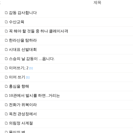
호
제목
감동 감사합니다
수산교육
꼭 해야 할 것들 중 하나 클레이사격
한라산을 탐하라
시대표 선발대회
스승의 날 감동이 ....옵니다.
이어쓰기; 2
[1]
이어 쓰기
[1]
홍심을 향해
10관에서 발시를 하면...거리는
전화가 위복이라
옥천 관성정에서
의림정 사계절
몰이의 변