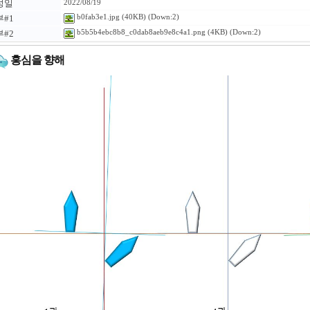
성일
2022/08/19
#1
b0fab3e1.jpg
(40KB) (Down:2)
#2
b5b5b4ebc8b8_c0dab8aeb9e8c4a1.png
(4KB) (Down:2)
홍심을 향해