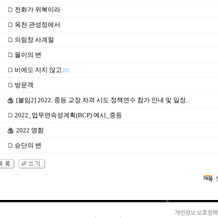
전화가 위복이라
옥천 관성정에서
의림정 사계절
몰이의 변
비에도 지지 않고
[1]
방문객
[붙임2] 2022. 중등 교장 자격 시도 정책연수 참가 안내 및 일정..
2022_업무연속성계획(BCP) 예시_중등
2022 명함
승단의 변