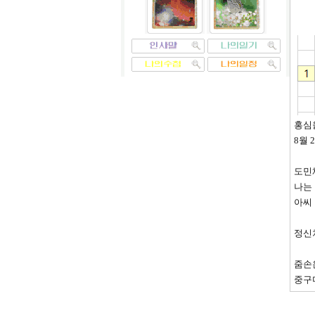
홍심
8월 2
도민
나는
아씨 
정신
줌손
중구미