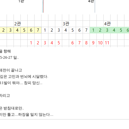
을 향해
5-26-27 일..
체전이 끝나고
 깊은 고민과 번뇌에 시달렸다.
11발이 뭐야.... 창피 망신...
차리고
은 받침대로만..
만 틀고....하장을 밀지 않는다....