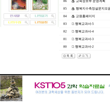
86
교육정보부 운영계획
85
행복지수측정설문지모
84
교원홈페이지
83
행복교과서-5
82
행복교과서-4
81
행복교과서-3
80
행복교과서-2