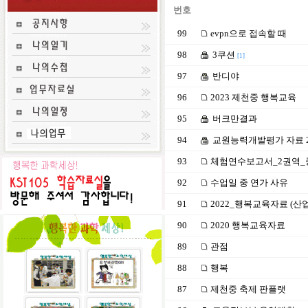
번호
99
evpn으로 접속할 때
98
3쿠션
[1]
97
반디야
96
2023 제천중 행복교육
95
버크만결과
94
교원능력개발평가 자료 2
93
체험연수보고서_2권역_
92
수업일 중 연가 사유
91
2022_행복교육자료 (산
90
2020 행복교육자료
89
관점
88
행복
87
제천중 축제 판플랫