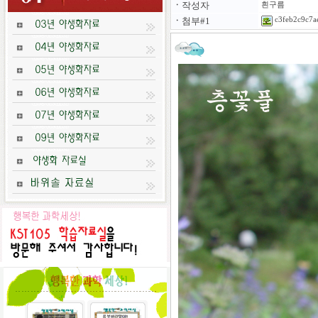
ㆍ
작성자
흰구름
ㆍ
첨부#1
c3feb2c9c7ae